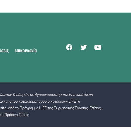
ώσεις
επικοινωνία
άσινων Υποδομών σε Αγροοικοσυστήματα: Επανασύνδεση
ώπισης του κατακερματισμού οικοτόπων
– LIFE16
ται από το Πρόγραμμα LIFE της Ευρωπαϊκής Ένωσης. Επίσης,
 το Πράσινο Ταμείο