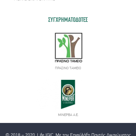
ΣΥΓΧΡΗΜΑΤΟΔΟΤΕΣ
ΠΡΆΣΙΝΟ ΤΑΜΕΊΟ
ΜΙΝΕΡΒΑ Α.Ε.
© 2018 – 2020, Life IGIC, Με την Επιφύλάξη Παντός Δικαιώματος