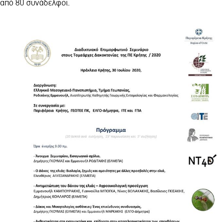
από 80 συνάδελφοι.